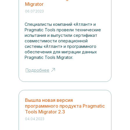
Migrator
06.07.2023
Специалисты компаний «Атлант» и
Pragmatic Tools провели технические
испытания и выпустили сертификат
совместимости операционной
системы «Атлант» и программного
обеспечения для миграции данных
Pragmatic Tools Migrator.
Подробнее
Вышла новая версия
программного продукта Pragmatic
Tools Migrator 2.3
04.04.2023