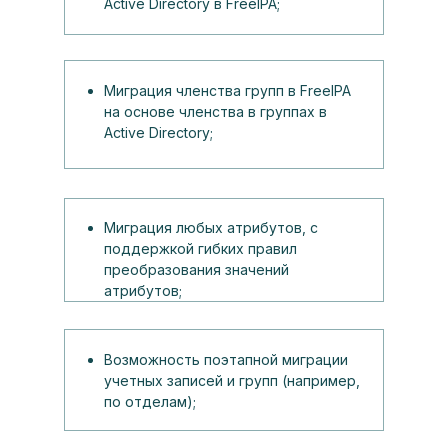
Active Directory в FreeIPA;
Миграция членства групп в FreeIPA
на основе членства в группах в
Active Directory;
Миграция любых атрибутов, с
поддержкой гибких правил
преобразования значений
атрибутов;
Возможность поэтапной миграции
учетных записей и групп (например,
по отделам);