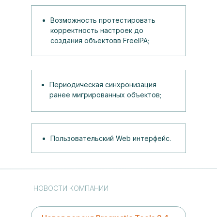
Возможность протестировать
корректность настроек до
создания объектовв FreeIPA;
Периодическая синхронизация
ранее мигрированных объектов;
Пользовательский Web интерфейс.
НОВОСТИ КОМПАНИИ